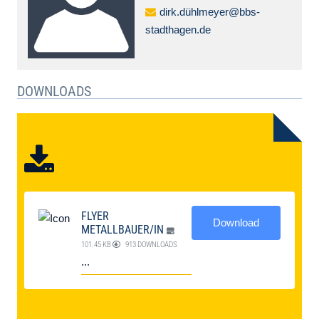
dirk.dühlmeyer@bbs-
stadthagen.de
DOWNLOADS
FLYER
Download
METALLBAUER/IN
101.45 KB
913 DOWNLOADS
...