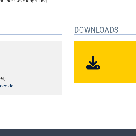
mit der Gesellenprüfung.
DOWNLOADS
)
er)
agen.de