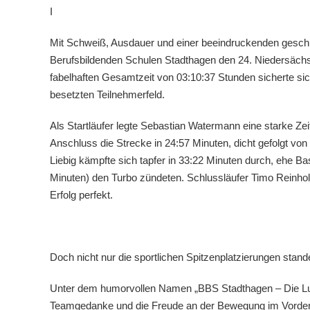
I
Mit Schweiß, Ausdauer und einer beeindruckenden gesc
Berufsbildenden Schulen Stadthagen den 24. Niedersächsi
fabelhaften Gesamtzeit von 03:10:37 Stunden sicherte sic
besetzten Teilnehmerfeld.
Als Startläufer legte Sebastian Watermann eine starke Zei
Anschluss die Strecke in 24:57 Minuten, dicht gefolgt von
Liebig kämpfte sich tapfer in 33:22 Minuten durch, ehe 
Minuten) den Turbo zündeten. Schlussläufer Timo Reinhol
Erfolg perfekt.
Doch nicht nur die sportlichen Spitzenplatzierungen stan
Unter dem humorvollen Namen „BBS Stadthagen – Die Lutsc
Teamgedanke und die Freude an der Bewegung im Vordergru