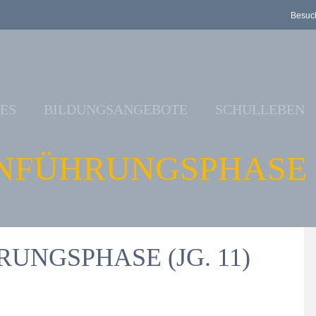
Besuch
ES
BILDUNGSANGEBOTE
SCHULLEBEN
FÜHRUNGSPHASE (J
NGSPHASE (JG. 11)